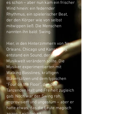
es schon – aber nun kam ein frischer
Wind hinein: ein federnder
Rhythmus, ein spielerischer Beat,
der den Körper wie von selbst
mitwippen ließ. Die Menschen
nannten ihn bald: Swing.
Hier, in den Hinterzimmern von New
Orleans, Chicago und Kansas City,
entstand ein Sound, der die
Musikwelt verändern sollte. Die
Musiker experimentierten mit
Walking Basslines, kräftigen
Bläsersätzen und dem typischen
“Four on the Floor”, der den
Tanzenden Halt und Freiheit zugleich
gab. Noch war der Swing roh,
improvisiert und ungestüm – aber er
hatte etwas, das die Leute magisch