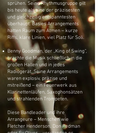
sprühen. Seine Rhythmusgruppe gilt
bis heute als eine der präzisesten
und gleichzeitig entspanntesten
überhaupt. Basies Arrangements
hatten Raum zum Atmen – kurze
Riffs, klare Linien, viel Platz für Soli.
Benny Goodman, der „King of Swing“,
brachte die Musik schließlich in die
großen Hallen und in jedes
Radiogerät. Seine Arrangements
waren explosiv, präzise und
mitreißend – ein Feuerwerk aus
Klarinettenläufen, Saxophonsätzen
und strahlenden Trompeten.
Diese Bandleader und ihre
Arrangeure – Menschen wie
Fletcher Henderson, Don Redman