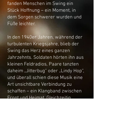
fanden Menschen im Swing ein
Stück Hoffnung – ein Moment, in
dem Sorgen schwerer wurden und
Füße leichter.
In den 1940er Jahren, während der
turbulenten Kriegsjahre, blieb der
Swing das Herz eines ganzen
Jahrzehnts. Soldaten hörten ihn aus
kleinen Feldradios, Paare tanzten
daheim „Jitterbug“ oder „Lindy Hop“,
und überall schien diese Musik eine
Art unsichtbare Verbindung zu
schaffen – ein Klangband zwischen
Front und Heimat. Gleichzeitig
wurden die Arrangements
komplexer. Die Orchester wagten
mutigere Harmonien, raffiniertere
Bläsersätze und unerwartete