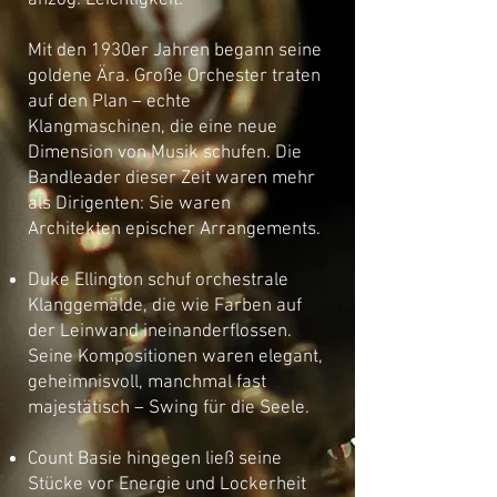
anzog: Leichtigkeit.
Mit den 1930er Jahren begann seine
goldene Ära. Große Orchester traten
auf den Plan – echte
Klangmaschinen, die eine neue
Dimension von Musik schufen. Die
Bandleader dieser Zeit waren mehr
als Dirigenten: Sie waren
Architekten epischer Arrangements.
Duke Ellington schuf orchestrale
Klanggemälde, die wie Farben auf
der Leinwand ineinanderflossen.
Seine Kompositionen waren elegant,
geheimnisvoll, manchmal fast
majestätisch – Swing für die Seele.
Count Basie hingegen ließ seine
Stücke vor Energie und Lockerheit